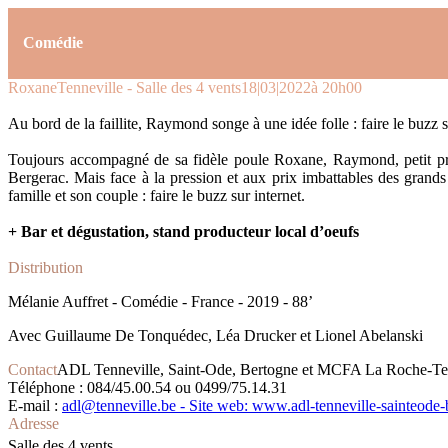
Comédie
Roxane
Tenneville - Salle des 4 vents
18|03|2022
à 20h00
Au bord de la faillite, Raymond songe à une idée folle : faire le buzz s
Toujours accompagné de sa fidèle poule Roxane, Raymond, petit pro
Bergerac. Mais face à la pression et aux prix imbattables des grands 
famille et son couple : faire le buzz sur internet.
+ Bar et dégustation, stand producteur local d’oeufs
Distribution
Mélanie Auffret - Comédie - France - 2019 - 88’
Avec Guillaume De Tonquédec, Léa Drucker et Lionel Abelanski
Contact
ADL Tenneville, Saint-Ode, Bertogne et MCFA La Roche-Te
Téléphone : 084/45.00.54 ou 0499/75.14.31
E-mail :
adl@tenneville.be - Site web: www.adl-tenneville-sainteode-
Adresse
Salle des 4 vents