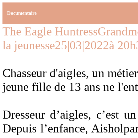
Documentaire
The Eagle Huntress
Grandme
la jeunesse
25|03|2022
à 20h
Chasseur d'aigles, un méti
jeune fille de 13 ans ne l'en
Dresseur d’aigles, c’est 
Depuis l’enfance, Aisholpan