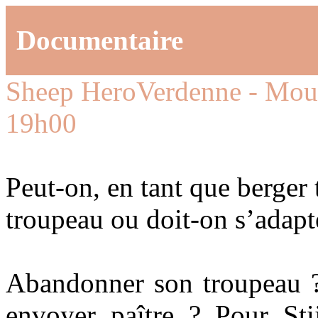
Documentaire
Sheep Hero
Verdenne - Moul
19h00
Peut-on, en tant que berger t
troupeau ou doit-on s’adapte
Abandonner son troupeau ?
envoyer paître ? Pour Sti