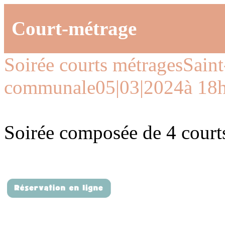
Court-métrage
Soirée courts métrages
Saint
communale
05|03|2024
à 18
Soirée composée de 4 court