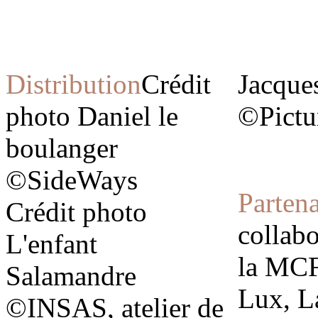
Distribution
Crédit
Jacque
photo Daniel le
©Pictu
boulanger
©SideWays
Parten
Crédit photo
collabo
L'enfant
la MCF
Salamandre
Lux, L
©INSAS, atelier de