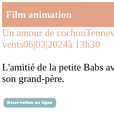
Film animation
Un amour de cochon
Tennevi
vents
06|03|2024
à 13h30
L'amitié de la petite Babs av
son grand-père.