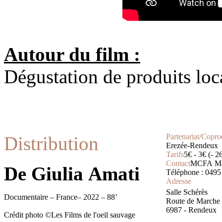
Autour du film :
Dégustation de produits lo
Partenariat/Copro
Distribution
Erezée-Rendeux
Tarifs
5€ - 3€ (- 2
Contact
MCFA Ma
De Giulia Amati
Téléphone : 0495
Adresse
Salle Schérès
Documentaire – France– 2022 – 88’
Route de Marche
6987 - Rendeux
Crédit photo ©Les Films de l'oeil sauvage