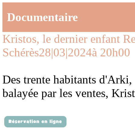
Documentaire
Kristos, le dernier enfant
Re
Schérès
28|03|2024
à 20h00
Des trente habitants d'Arki,
balayée par les ventes, Krist