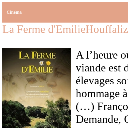
Cinéma
La Ferme d'Emilie
Houffaliz
A l’heure o
viande est 
élevages son
hommage à n
(…) Franço
Demande, C