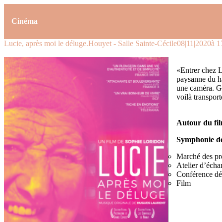
Cinéma
Lucie, après moi le déluge.
Houyet - Salle Sainte-Cécile
08|11|2020
à 1
«Entrer chez L
paysanne du hau
une caméra. Gr
voilà transpor
Autour du fil
Symphonie des
Marché des pr
Atelier d’échan
Conférence dé
Film