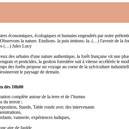
tres économiques, écologiques et humains engendrés par notre prétention,
rvons la nature. Etudions- la puis imitons- la. (…) l'avenir de la fo
es (…) Jules Lucy
ux des urbains d'une nature authentique, la forêt française vit une phas
engrais et pesticides, la gestion forestière suit à vitesse accélérée le
ps des forêts propose un voyage au coeur de la sylviculture industrielle 
dessineront le paysage de demain.
lm d
ès 10h00
ation complète autour de la terre et de l’humus
 du terroir ;
position, Stands, Table ronde avec des intervenants
monstrations,
enfants, vannerie, expériences ludiques,
une aire de faulde