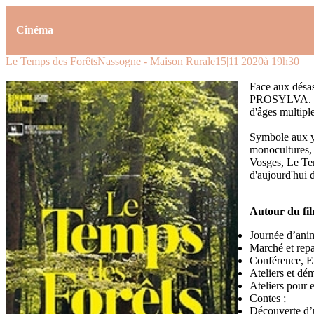
Cinéma
Le Temps des Forêts
Nassogne - Maison Rurale
15|11|2020
à 19h30
Face aux désas
PROSYLVA. Obse
d'âges multipl
Symbole aux ye
monocultures, 
Vosges, Le Tem
d'aujourd'hui 
Autour du fi
Journée d’anim
Marché et repas
Conférence, Ex
Ateliers et dé
Ateliers pour 
Contes ;
Découverte d’