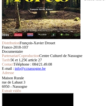
Distribution
François-Xavier Drouet
France-2018-103'
Documentaire
Partenariat/Coproduction
Centre Culturel de Nassogne
Tarifs
5€ et 1,25€ article 27
Contact
Téléphone : 084/21.49.08
E-mail :
info@ccnassogne.be
Adresse
Maison Rurale
rue de Lahaut 3
6950 - Nassogne
Extrait vidéo