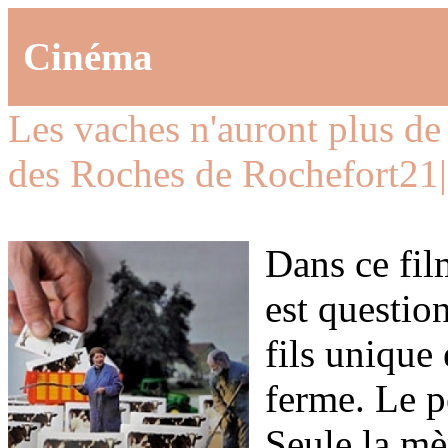
Cinéma
Les vaches n'auront plus d
des Roches de Rochefort
21
Dans ce film
est questio
fils unique 
ferme. Le p
Seule la mè